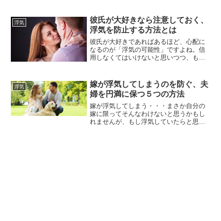
う……こっちは一生懸命働いているの
に、これほど報われない話はありません
よね。どんな理由があっても、本来なら
彼氏が大好きなら注意しておく、
浮気
ば旦那だろうが嫁だろうが浮気はご法
浮気を防止する方法とは
度！とはいえ、倫理観だけでは片づけら
れないのが人間心理。人は無意識のうち
彼氏が大好きであればあるほど、心配に
に、...
なるのが「浮気の可能性」ですよね。信
用しなくてはいけないと思いつつ、もし
かしたら……と悩んでしまうのも彼氏に
対する愛情があればこそ。しかし、だか
らといって猜疑心にさいなまれすぎてし
嫁が浮気してしまうのを防ぐ、夫
浮気
まってはあなた自身の心が疲弊してしま
婦を円満に保つ５つの方法
いますし、なにより、せっかく順調にい
っている恋愛すら壊してしまいかね...
嫁が浮気してしまう・・・まさか自分の
嫁に限ってそんなわけないと思うかもし
れませんが、もし浮気していたらと思う
と心配になってきますよね。浮気といえ
ば男性がするイメージが強いですが、女
性だって浮気をしてしまう場合はありま
すし、あなたの嫁が浮気してしまう可能
性だって十分にあります。その原因は男
性の場合は「より多くの種を残した...