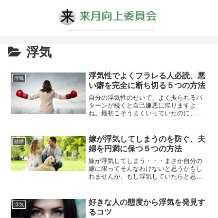
浮気
浮気性でよくフラレる人必読、悪
浮気
い癖を完全に断ち切る５つの方法
自分の浮気性のせいで、よく振られるパ
ターンが続くと自己嫌悪に陥りますよ
ね。最初こそうまくいっていたのに、い
つの間にか他の異性に目移りしてフラれ
てしまう……真剣な恋がしたいはずなの
に、なぜかいつも自分が心変わりをして
嫁が浮気してしまうのを防ぐ、夫
結婚
しまう。「自分はどうしてこうも浮気性
婦を円満に保つ５つの方法
なんだろう」と真剣に悩んでいる人もた
くさんいます。さて、「この浮気性は...
嫁が浮気してしまう・・・まさか自分の
嫁に限ってそんなわけないと思うかもし
れませんが、もし浮気していたらと思う
と心配になってきますよね。浮気といえ
ば男性がするイメージが強いですが、女
性だって浮気をしてしまう場合はありま
好きな人の態度から浮気を発見す
浮気
すし、あなたの嫁が浮気してしまう可能
るコツ
性だって十分にあります。その原因は男