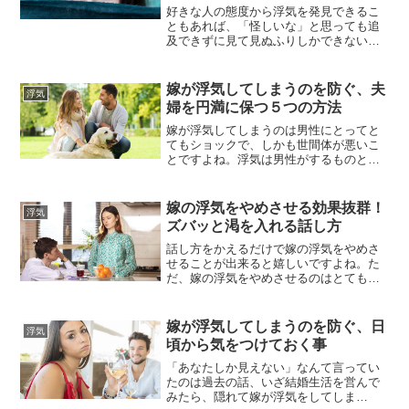
性の場合は「より多くの種を残した...
好きな人の態度から浮気を発見できるこ
ともあれば、「怪しいな」と思っても追
及できずに見て見ぬふりしかできないこ
ともありますよね。また、毎日顔を合わ
せていたのに浮気を見抜くことができな
かったといって、後で泣く羽目になるこ
嫁が浮気してしまうのを防ぐ、夫
浮気
ともあるでしょう。好きな人の態度から
婦を円満に保つ５つの方法
浮気を発見するためには、好きな人のど
こに注目して何に注意を向けていれ...
嫁が浮気してしまうのは男性にとってと
てもショックで、しかも世間体が悪いこ
とですよね。浮気は男性がするものとい
うイメージがとても強いなか、嫁が浮気
してしまう夫婦ってどんな問題があるの
でしょうか。結婚生活が長くなれば、些
嫁の浮気をやめさせる効果抜群！
浮気
細なことでもすぐにケンカになります。
ズバッと渇を入れる話し方
違う人間同士がうまく生活を続けるため
には、お互いに歩み寄る気持ちも大...
話し方をかえるだけで嫁の浮気をやめさ
せることが出来ると嬉しいですよね。た
だ、嫁の浮気をやめさせるのはとても難
しいもの、浮気に走るということは嫁は
夫であるあなたのことをナメきっている
ということですから、あなたが何か言っ
嫁が浮気してしまうのを防ぐ、日
浮気
ても聞き流されるだけで嫁の浮気をやめ
頃から気をつけておく事
させることはできないでしょう。聞き流
されるのならまだしも、下手な言い...
「あなたしか見えない」なんて言ってい
たのは過去の話、いざ結婚生活を営んで
みたら、隠れて嫁が浮気をしてしま