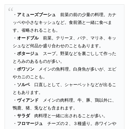
・
アミューズブーシュ
前菜の前の少量の料理。カナ
ッペや小さなキッシュなど。食前酒と一緒に食べま
す。省略されることも。
・
オードブル
前菜。テリーヌ、パテ、マリネ、キッ
シュなど何品か盛り合わせのこともあります。
・
ポタージュ
スープ。野菜などを裏ごしして作った
とろみのあるものが多い。
・
ポワソン
メインの魚料理。白身魚が多いが、エビ
やカニのことも。
・
ソルベ
口直しとして、シャーベットなどが出るこ
ともあります。
・
ヴィアンド
メインの肉料理。牛、豚、鶏以外に、
鴨鹿、猪、兎なども含まれます。
・
サラダ
肉料理と一緒に出されることが多い。
・
フロマージュ
チーズの２、３種盛り。赤ワインや