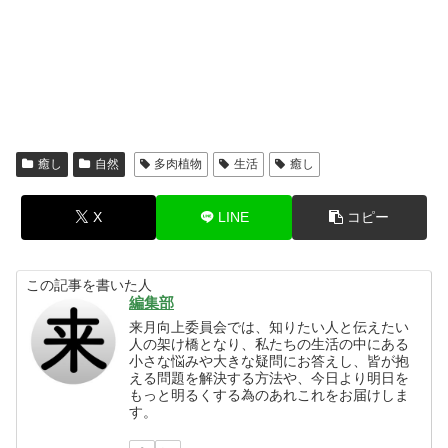
癒し
自然
多肉植物
生活
癒し
X
LINE
コピー
この記事を書いた人
編集部
来月向上委員会では、知りたい人と伝えたい
人の架け橋となり、私たちの生活の中にある
小さな悩みや大きな疑問にお答えし、皆が抱
える問題を解決する方法や、今日より明日を
もっと明るくする為のあれこれをお届けしま
す。