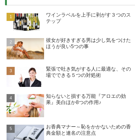
ワインラベルを上手に剥がす３つのス
テップ
彼女が好きすぎる男は少し気をつけた
ほうが良い5つの事
緊張で吐き気がする人に最適な、その
場でできる５つの対処術
知らないと損する万能『アロエの効
果』美白ほか8つの作用♪
お香典マナー～恥をかかないための香
典金額と連名の注意点