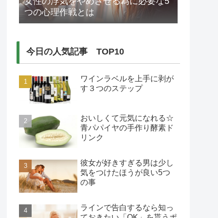
女性の浮気をやめさせる為に必要な5
つの心理作戦とは
今日の人気記事 TOP10
ワインラベルを上手に剥が
す３つのステップ
おいしくて元気になれる☆
青パパイヤの手作り酵素ド
リンク
彼女が好きすぎる男は少し
気をつけたほうが良い5つ
の事
ラインで告白するなら知っ
ておきたい「OK」を貰うポ