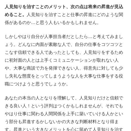
人見知りを治すことのメリット、次の点は将来の昇進が見込
めること。
人見知りを治すことと仕事の昇進にどのような関
係があるのか…と思う人もいるかもしれません。
しかしやはり自分が人事担当者だとしたら…と考えてみまし
ょう。どんなに内面が素敵な人で、自分の仕事をコツコツと
こなす信頼できる人であったとしても、人見知りをするため
に初対面の人とは上手くコミュニケーションが取れない人
や、大事な商談で力を発揮できない人、得意先に対しても少
し失礼な態度をとってしまうような人を大事な仕事をする役
職につけようと思うでしょうか。
あなたの本当の人となりを理解して、人見知りだけと信頼で
きる良い人！という評判はつくかもしれませんが、それでも
やはり仕事に関わる人間関係を上手に築いていける人かとい
う部分も昇進するかしないかの大きな判断材料となり得ま
す。昇進という大きなメリットを心に留めて人見知りを治す