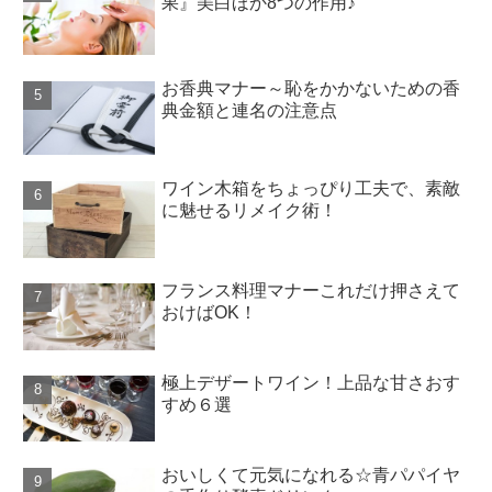
果』美白ほか8つの作用♪
お香典マナー～恥をかかないための香
典金額と連名の注意点
ワイン木箱をちょっぴり工夫で、素敵
に魅せるリメイク術！
フランス料理マナーこれだけ押さえて
おけばOK！
極上デザートワイン！上品な甘さおす
すめ６選
おいしくて元気になれる☆青パパイヤ