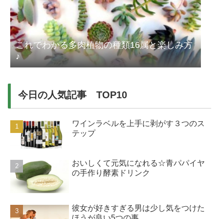
これでわかる多肉植物の種類16属と楽しみ方
♪
今日の人気記事 TOP10
ワインラベルを上手に剥がす３つのス
テップ
おいしくて元気になれる☆青パパイヤ
の手作り酵素ドリンク
彼女が好きすぎる男は少し気をつけた
ほうが良い5つの事