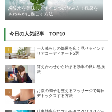
炭酸水を美味しくする５つの飲み方！残暑を
さわやかに過ごす方法
今日の人気記事 TOP10
一人暮らしの部屋を広く見せるインテ
リアコーディネート5選
答え合わせから始まる効率の良い勉強
法
お腹の調子を整えるマッサージで毎日
デトックスする方法
仕事効率化にマルチタスクはＮＧだっ