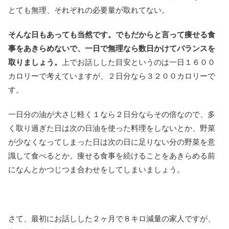
とても無理、それぞれの必要量が取れてない。
そんな日もあっても当然です。でもだからと言って痩せる食
事をあきらめないで、一日で無理なら数日かけてバランスを
取りましょう。
上でお話しした目安というのは一日１６００
カロリーで考えていますが、２日分なら３２００カロリーで
す。
一日分の油が大さじ軽く１なら２日分ならその倍なので、多
く取り過ぎた日は次の日油を使った料理をしないとか、野菜
が少なくなってしまった日は次の日に足りない分の野菜を意
識して食べるとか。痩せる食事を続けることをあきらめる前
になんとかつじつま合わせをしてしまいましょう。
さて、最初にお話しした２ヶ月で８キロ減量の家人ですが、