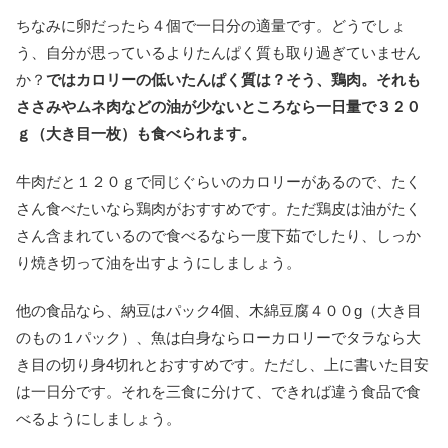
ちなみに卵だったら４個で一日分の適量です。どうでしょ
う、自分が思っているよりたんぱく質も取り過ぎていません
か？
ではカロリーの低いたんぱく質は？そう、鶏肉。それも
ささみやムネ肉などの油が少ないところなら一日量で３２０
ｇ（大き目一枚）も食べられます。
牛肉だと１２０ｇで同じぐらいのカロリーがあるので、たく
さん食べたいなら鶏肉がおすすめです。ただ鶏皮は油がたく
さん含まれているので食べるなら一度下茹でしたり、しっか
り焼き切って油を出すようにしましょう。
他の食品なら、納豆はパック4個、木綿豆腐４００g（大き目
のもの１パック）、魚は白身ならローカロリーでタラなら大
き目の切り身4切れとおすすめです。ただし、上に書いた目安
は一日分です。それを三食に分けて、できれば違う食品で食
べるようにしましょう。