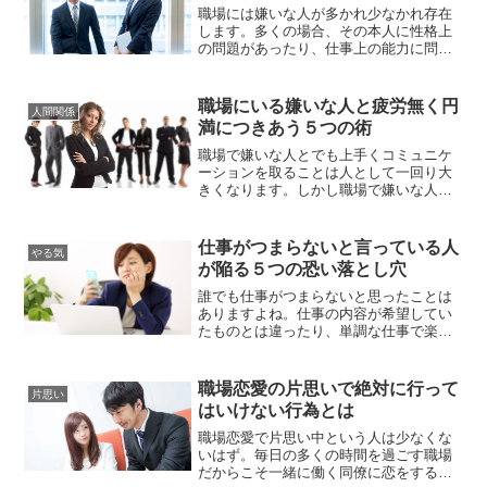
以外の何ものでもありません。しか...
職場には嫌いな人が多かれ少なかれ存在
します。多くの場合、その本人に性格上
の問題があったり、仕事上の能力に問題
があったりします。上司、部下、同僚、
いろんな世代の人間が集まって仕事をし
ているわけですから、うまく噛み合わな
職場にいる嫌いな人と疲労無く円
人間関係
かったり、互いに好意を抱くことができ
満につきあう５つの術
ないなんてことは当たり前のことですよ
ね。しかし、社会人となったら、個...
職場で嫌いな人とでも上手くコミュニケ
ーションを取ることは人として一回り大
きくなります。しかし職場で嫌いな人が
できてしまうこともありますよね。むし
ろ全員が仲の良い職場の方が稀で、みん
な何かしらの我慢をしているものです。
仕事がつまらないと言っている人
やる気
人間はそれぞれ別の環境で産まれて、別
が陥る５つの恐い落とし穴
の環境で育っているので、気が合わない
人ができるのは当然のことで、社会...
誰でも仕事がつまらないと思ったことは
ありますよね。仕事の内容が希望してい
たものとは違ったり、単調な仕事で楽し
みや充実感を感じることがないという人
もいるでしょう。仕事がつまらない理由
は、みんな違います。しかし、子供のこ
職場恋愛の片思いで絶対に行って
片思い
ろから憧れていた職業に就いたとして
はいけない行為とは
も、つまらないと思う事はあるのです。
そう考えると、この会社しか内定もら...
職場恋愛で片思い中という人は少なくな
いはず。毎日の多くの時間を過ごす職場
だからこそ一緒に働く同僚に恋をすると