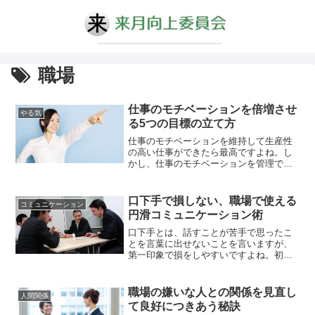
職場
仕事のモチベーションを倍増させ
やる気
る5つの目標の立て方
仕事のモチベーションを維持して生産性
の高い仕事ができたら最高ですよね。し
かし、仕事のモチベーションを管理でき
ていないと仕事の生産性が失速してしま
うのは良くある話。年齢や立場に関係な
く高い生産性を上げるには、仕事に対す
口下手で損しない、職場で使える
コミュニケーション
るモチベーションのセルフマネジメント
円滑コミュニケーション術
が不可欠なのです。では、仕事のモチベ
ーションをマネジメントするのに必...
口下手とは、話すことが苦手で思ったこ
とを言葉に出せないことを言いますが、
第一印象で損をしやすいですよね。初対
面の場合、相手のことを知らないのです
から、少しでもコミュニケーションを取
りやすい人の方が印象が良いからです。
職場の嫌いな人との関係を見直し
人間関係
特に人見知りの人にとっては、口下手な
て良好につきあう秘訣
人と会話しなくてはいけない状態は苦痛