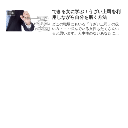
いうのはとても自然なことですよね。し
かし仕事仲間だからこそ越えてはいけな
い一線や気を付けておきたいマナーがあ
できる女に学ぶ！うざい上司を利
仕事
るのも現実です。職場恋愛で片思いをし
用しながら自分を磨く方法
たとしても自分にとっては心高鳴る恋に
変わりはないため周りが見えなくな...
どこの職場にもいる「うざい上司」の扱
い方・・・悩んでいる女性もたくさんい
ると思います。人事権のないあなたにで
きることといえば、あなたが嫌っている
うざい上司に対して、大人対応すること
です。うざい上司の厄介な部分を利用し
て、自分自身を磨くことができたら最高
ですね。そんなことできるの？と思うか
もしれませんが、意外と簡単です。...