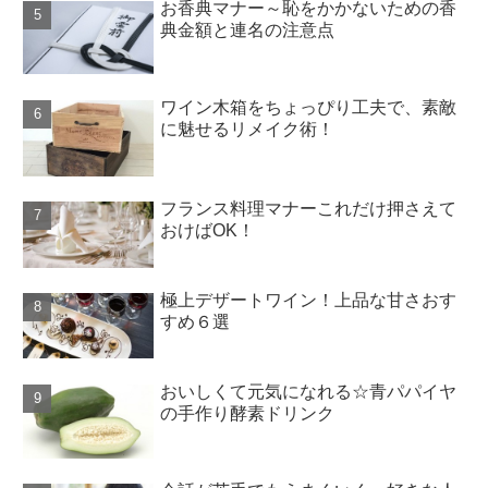
お香典マナー～恥をかかないための香
典金額と連名の注意点
ワイン木箱をちょっぴり工夫で、素敵
に魅せるリメイク術！
フランス料理マナーこれだけ押さえて
おけばOK！
極上デザートワイン！上品な甘さおす
すめ６選
おいしくて元気になれる☆青パパイヤ
の手作り酵素ドリンク