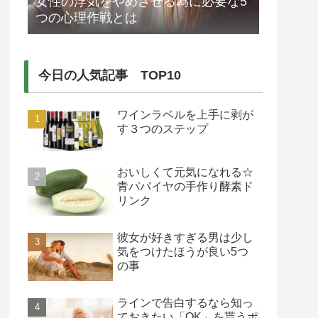
女性の浮気をやめさせる為に必要な5
つの心理作戦とは
今日の人気記事 TOP10
ワインラベルを上手に剥が
す３つのステップ
おいしくて元気になれる☆
青パパイヤの手作り酵素ド
リンク
彼女が好きすぎる男は少し
気をつけたほうが良い5つ
の事
ラインで告白するなら知っ
ておきたい「OK」を貰うポ