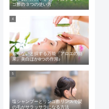
ゴ酢の３つの使い方
知らないと損する万能『アロエの効
果』美白ほか8つの作用♪
塩シャンプーとリンゴ酢リンスで髪
の毛がサラッサラになる方法