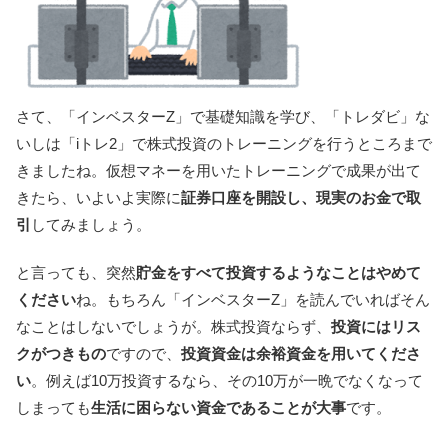
さて、「インベスターZ」で基礎知識を学び、「トレダビ」な
いしは「iトレ2」で株式投資のトレーニングを行うところまで
きましたね。仮想マネーを用いたトレーニングで成果が出て
きたら、いよいよ実際に
証券口座を開設し、現実のお金で取
引
してみましょう。
と言っても、突然
貯金をすべて投資するようなことはやめて
ください
ね。もちろん「インベスターZ」を読んでいればそん
なことはしないでしょうが。株式投資ならず、
投資にはリス
クがつきもの
ですので、
投資資金は余裕資金を用いてくださ
い
。例えば10万投資するなら、その10万が一晩でなくなって
しまっても
生活に困らない資金であることが大事
です。