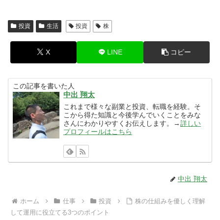
投資
生活
投資
株
X
LINE
コピー
この記事を書いた人
中出 翔太
これまで様々な副業と投資、転職を経験。そ
こから得た知識と今後学んでいくことをみな
さんにわかりやすくお伝えします。→
詳しい
プロフィールはこちら
中出 翔太
ホーム
仕事
投資
株の仕組みを優しく理解
して運用に役立てる3つのポイント