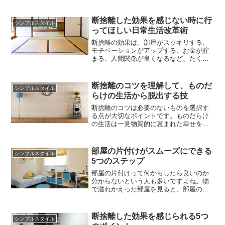
と言で表すと「物を持たない生活」のこ
と。必要のないものを持たずに、スッキ
リとした空間で過ごすことです。今まさ
断捨離した効果を感じない時に行
シンプルスタイル
にシンプルライフを始めるべく断捨離し
ってほしい日常生活改革術
ようと思っている人も少なくないのでは
ないでしょうか。ただなんとなく、...
断捨離の効果は、部屋がスッキリする、
モチベーションがアップする、お金が貯
まる、人間関係が良くなるなど、たくさ
んあります。ひと言で断捨離と言って
も、やり方は人それぞれ。自分なりの方
法で断捨離している人も多いのですよ
断捨離のコツを理解して、ものだ
シンプルスタイル
ね。でも、せっかく断捨離をしたのに効
らけの生活から脱出する技
果を実感できないなんて人も少なくない
のではないでしょうか。もしかした
断捨離のコツは必要のないものを選択す
ら、...
る点が大切なポイントです。ものだらけ
の生活は一見物質的に恵まれた幸せを感
じられそうですが、ものを減らすことで
今まで見えなかった価値があらゆる面で
わかるようになります。断捨離のコツを
部屋の片付けがスムーズにできる
シンプルスタイル
まずは良く理解してみましょう。なんで
5つのステップ
もかんでも捨ててしまっては生活が不便
になってしまいますよね。自分の人...
部屋の片付けって何からしたら良いのか
分からないという人も多いですよね。物
で溢れかえった部屋を見ると、部屋の片
付けをする気力もなくなり結局放置なん
て人もいるかもしれません。意外に多い
のが、部屋の片付けは良くするのにすぐ
断捨離した効果を感じられる5つ
シンプルスタイル
に散らかってしまうというお悩み。片付