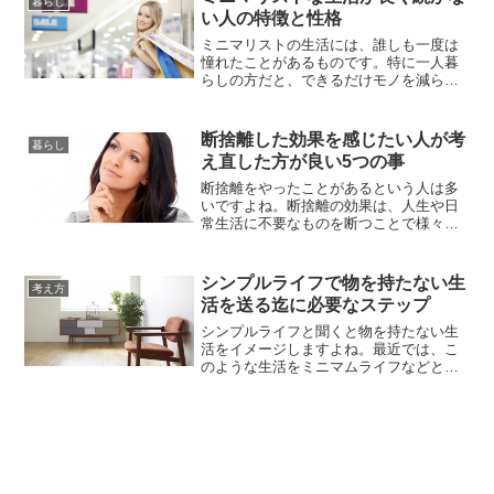
暮らし
ノだけが部屋にあって、いざという時に
い人の特徴と性格
「あれはどこだ」「どこにしまったか思
い出せない」など混乱することもあ...
ミニマリストの生活には、誰しも一度は
憧れたことがあるものです。特に一人暮
らしの方だと、できるだけモノを減らし
て身軽になったほうが気持ち的にも楽で
すよね。ですが、実際にやろうと思って
も、いつの間にかモノで溢れている…な
断捨離した効果を感じたい人が考
暮らし
んてことありませんか？ミニマリストは
え直した方が良い5つの事
あの生活を維持できる人は、生活に対す
る考え方がいわゆる普通とは少し違...
断捨離をやったことがあるという人は多
いですよね。断捨離の効果は、人生や日
常生活に不要なものを断つことで様々な
しがらみから解放され人生をより豊かに
することにあります。断捨離が上手くい
けば家の中がスッキリするというだけで
シンプルライフで物を持たない生
考え方
なく、人生そのものが大きく変わってい
活を送る迄に必要なステップ
くのを感じるでしょう。しかし、断捨離
をしたのに、いまひとつスッキリし...
シンプルライフと聞くと物を持たない生
活をイメージしますよね。最近では、こ
のような生活をミニマムライフなどと呼
ぶこともあります。とにかく物であふれ
た現代は、あなたに物を持つことが幸せ
だと教えています。しかし、ちょっと待
って下さい。物にあふれた生活が本当に
幸せでしょうか。そのことに気付いた人
たちが物を持たないシンプルライフ...