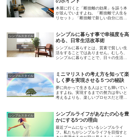
のポイント
けられない、すぐに散らかってしまうの
は部屋の片付けの基本を知らないか...
本屋に行くと「断捨離の効果」を謳う本
が並んでいますよね。「断捨離で人生を
リセット」「断捨離で新しい自分に出会
えた！」のように、どうやら断捨離をす
ればそれだけですべてがうまくいくよう
です。なんて言うと、「本当かいな」と
シンプルに暮らす事で幸福度を高
シンプルスタイル
いう声が聞こえてきそうですね。このよ
める、日常生活改革術
うな本、手に取ってぱらぱらとめくって
みたけれど、いまいち信用すること...
シンプルに暮らすとは、質素で貧しい生
活をすることではありません。むしろ、
シンプルに暮らすことで、日々の生活は
より豊かに、幸福に満ちたものになりま
す。現代は物が溢れている時代ですよ
ね。一昔前ならいざ知らず、大抵のもの
ミニマリストの考え方を知って楽
シンプルスタイル
であれば大した労力をせずとも手に入る
しく夢を実現させる５つの秘訣
時代に生まれ育った私たちが、物質的な
豊かさで幸せを感じるなどどだい無理...
夢に向かって生きる人はとても輝いてい
ますよね。実現するまでの努力は辛いと
考えるよりも、楽しいプロセスだと理解
しながら夢に向かっていきましょう。そ
のためには前向きな考え方を持ち、壁に
ぶつかった時に対処がしやすいようにし
シンプルライフがあなたの心を豊
シンプルスタイル
ないといけません。ミニマニリストの考
かにする5つの理由
え方は、そんな夢に向かう人達にとって
は欠かせません。ではどうやってミ...
最近ブームになっているシンプルライ
フ。私たちがシンプルライフを目指すと