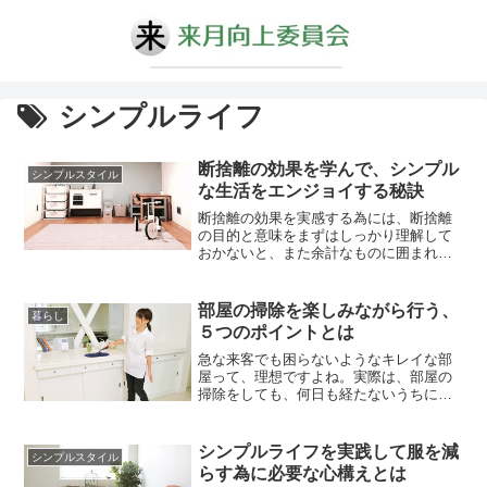
シンプルライフ
断捨離の効果を学んで、シンプル
シンプルスタイル
な生活をエンジョイする秘訣
断捨離の効果を実感する為には、断捨離
の目的と意味をまずはしっかり理解して
おかないと、また余計なものに囲まれた
生活に逆戻りですよね。最近ブームにな
っている断捨離ですが、効果はあらゆる
面で発揮され、余分な物を持たない生活
部屋の掃除を楽しみながら行う、
暮らし
はとても快適だと評判になっています。
５つのポイントとは
家のなかがごちゃごちゃ、なんとなく落
ち着かない、買い物ばかりしてしま...
急な来客でも困らないようなキレイな部
屋って、理想ですよね。実際は、部屋の
掃除をしても、何日も経たないうちに散
らかってしまうということを繰り返して
いる人が多いはず。仕事で疲れているの
に、掃除をするのは面倒で、散らかった
シンプルライフを実践して服を減
シンプルスタイル
部屋を見て見ぬふりをしたこと、きっと
らす為に必要な心構えとは
数えきれないくらいあるのではないでし