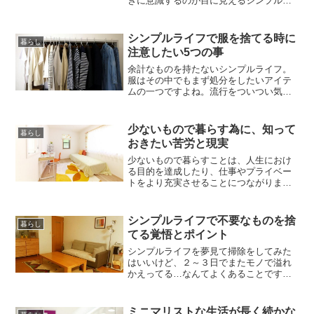
きに意識するのが目に見えるシンプル
さ。乱雑な家の中や不用品に囲まれた生
活を改善することは、シンプルライフを
始める最初のステップですよね。しか
シンプルライフで服を捨てる時に
暮らし
し、表面的な事だけでなく本当の「シン
注意したい5つの事
プル」を追求するとそれは心を豊かにす
るとても大切な意味があるのです。一番
余計なものを持たないシンプルライフ。
大...
服はその中でもまず処分をしたいアイテ
ムの一つですよね。流行をついつい気に
して買い込んでしまう洋服や、セールに
飛びついて買ってしまった余計な服は場
所をとるだけの邪魔になっていません
少ないもので暮らす為に、知って
暮らし
か。いつかまた着るだろう、いつか使う
おきたい苦労と現実
だろう、という考えではなかなか家のな
かも片付かないですよ。そこで快適な...
少ないもので暮らすことは、人生におけ
る目的を達成したり、仕事やプライベー
トをより充実させることにつながりま
す。ですが、その一方では、その生活を
維持するための苦労も存在します。すで
に習慣化されている人や、シンプルな生
シンプルライフで不要なものを捨
暮らし
活しか知らない人にとっては当たり前の
てる覚悟とポイント
ことですが、これから少ないもので暮ら
すことを目指す人にとって、クリアし...
シンプルライフを夢見て掃除をしてみた
はいいけど、２～３日でまたモノで溢れ
かえってる…なんてよくあることです。
雑誌やテレビなどで登場するシンプルラ
イフを実現している人たちのように、身
軽に生活してみたいですよね。必要なモ
ミニマリストな生活が長く続かな