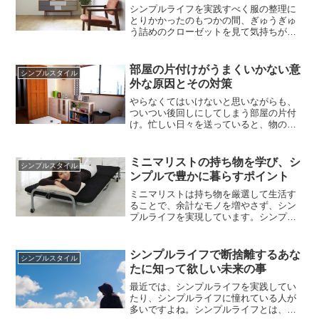
ょうか。もちろん、キレイ好きで、...
シンプルライフを実践すべく服の整理に
とりかかったのもつかの間、ぎゅうぎゅ
う詰めのクローゼットを見て気持ちが萎
えちゃったという方は多いでしょう。掃
除は億劫なものですが、なかでも服の整
理・処分は気の進まぬ仕事ですよね。も
部屋の片付けがうまくいかない意
シンプルスタイル
ちろん、服ですからタンスや机を移動さ
外な原因とその対策
せるような肉体労働はありません。しか
し、服には思い出が詰まっています...
やらなくてはいけないと思いながらも、
ついつい後回しにしてしまう部屋の片付
け。忙しい日々を送っていると、物の仮
置きが増えていってしまい、気付くとと
んでもない部屋になってしまいますよ
ね。いざ部屋の片付けを始めても、結
ミニマリストの持ち物を学び、シ
シンプルスタイル
局、ただの掃除で終わってしまっていま
ンプルで豊かに暮らすポイント
せんか。テレビや雑誌で見るような、ス
ッキリとしたオシャレな部屋をイメー
ミニマリストは持ち物を厳選して生活す
ジ...
ることで、余計なモノを増やさず、シン
プルライフを実現しています。シンプル
な生活というのは、誰しも一度は憧れる
ものですが、いざ実践してみると、なか
なかモノを増やさずに生活することがで
シンプルライフで断捨離するあな
シンプルスタイル
きないものですよね。気が付くと部屋の
たに知って欲しい未来の事
なかが不要なモノでいっぱいになり、自
分のお金で買ったものや、思い出の...
最近では、シンプルライフを実践してい
たり、シンプルライフに憧れている人が
多いですよね。シンプルライフとは、ひ