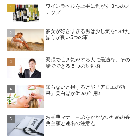
ワインラベルを上手に剥がす３つのス
テップ
彼女が好きすぎる男は少し気をつけた
ほうが良い5つの事
緊張で吐き気がする人に最適な、その
場でできる５つの対処術
知らないと損する万能『アロエの効
果』美白ほか8つの作用♪
お香典マナー～恥をかかないための香
典金額と連名の注意点